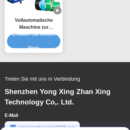
Vollautomatische
Maschine zur
Herstellung von PET-
Erhalten Sie besten
Streifen aus Kunststoff
Preis
Treten Sie mit uns in Verbindung
Shenzhen Yong Xing Zhan Xing
Technology Co,. Ltd.
E-Mail
yongxingzhanxing@163.com