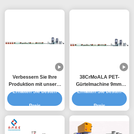
Verbessern Sie Ihre
38CrMoALA PET-
Produktion mit unserer
Gürtelmachine 9mm-
hochleistungsfähigen
Erhalten Sie besten
Gürtelbandmachine
Erhalten Sie besten
PET-Streifenmaschine
Preis
Preis