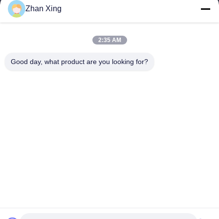
Zhan Xing
Arbeitszeit
8:00-20:00
2:35 AM
Unsere Adresse
Good day, what product are you looking for?
Adresse
Nr. 43-101, Meiyingsen, Xinpotou, Gemeinschaft Xinqiang, Xinhu
Street, Bezirk Guangming, Shenzhen
Telefon
86-0755-29932659
Gute Qualität Chinas PP-Gürtelherstellung Lieferant. Copyright-©
-2026 Shenzhen Yong Xing Zhan Xing Technology Co,. Ltd. . Alle
Rechte vorbehalten.