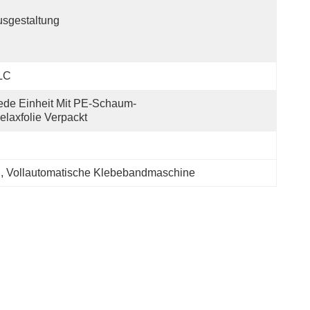
sgestaltung
LC
ede Einheit Mit PE-Schaum-
elaxfolie Verpackt
n
, 
Vollautomatische Klebebandmaschine