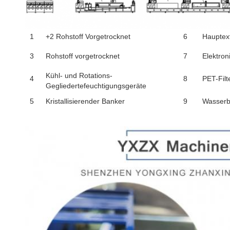
1
+2 Rohstoff Vorgetrocknet
6
Hauptex
3
Rohstoff vorgetrocknet
7
Elektron
Kühl- und Rotations-
4
8
PET-Filt
Gegliedertefeuchtigungsgeräte
5
Kristallisierender Banker
9
Wasserb