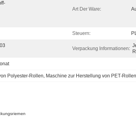
ff-
Art Der Ware:
Au
Steuern:
P
03 
J
Verpackung Informationen:
R
onat
von Polyester-Rollen
, 
Maschine zur Herstellung von PET-Rolle
ackungsriemen