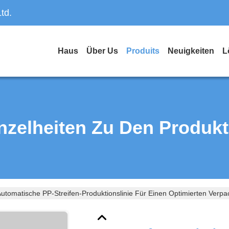
td.
Haus
Über Us
Produits
Neuigkeiten
L
nzelheiten Zu Den Produk
utomatische PP-Streifen-Produktionslinie Für Einen Optimierten Verp