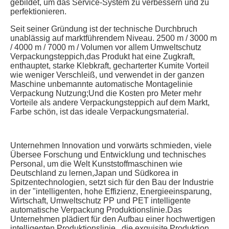
gebildet, um das Service-System zu verbessern und zu 
perfektionieren.
Seit seiner Gründung ist der technische Durchbruch 
unablässig auf marktführendem Niveau. 2500 m / 3000 m 
/ 4000 m / 7000 m / Volumen vor allem Umweltschutz 
Verpackungsteppich,das Produkt hat eine Zugkraft, 
enthauptet, starke Klebkraft, gecharterter Kumite Vorteil 
wie weniger Verschleiß, und verwendet in der ganzen 
Maschine unbemannte automatische Montagelinie 
Verpackung Nutzung;Und die Kosten pro Meter mehr 
Vorteile als andere Verpackungsteppich auf dem Markt, 
Farbe schön, ist das ideale Verpackungsmaterial.
Unternehmen Innovation und vorwärts schmieden, viele 
Übersee Forschung und Entwicklung und technisches 
Personal, um die Welt Kunststoffmaschinen wie 
Deutschland zu lernen,Japan und Südkorea in 
Spitzentechnologien, setzt sich für den Bau der Industrie 
in der "intelligenten, hohe Effizienz, Energieeinsparung, 
Wirtschaft, Umweltschutz PP und PET intelligente 
automatische Verpackung Produktionslinie.Das 
Unternehmen plädiert für den Aufbau einer hochwertigen 
intelligenten Produktionslinie., die exquisite Produktion 