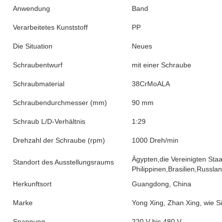
Anwendung
Band
Verarbeitetes Kunststoff
PP
Die Situation
Neues
Schraubentwurf
mit einer Schraube
Schraubmaterial
38CrMoALA
Schraubendurchmesser (mm)
90 mm
Schraub L/D-Verhältnis
1:29
Drehzahl der Schraube (rpm)
1000 Dreh/min
Ägypten,die Vereinigten Sta
Standort des Ausstellungsraums
Philippinen,Brasilien,Russl
Herkunftsort
Guangdong, China
Marke
Yong Xing, Zhan Xing, wie S
Spannung
220 V bis 480 V