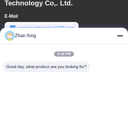
Technology Co,. Ltd.
E-Mail
yongxingzhanxing@163.com
Zhan Xing
Arbeitszeit
8:00-20:00
9:49 PM
Unsere Adresse
Good day, what product are you looking for?
Adresse
Nr. 43-101, Meiyingsen, Xinpotou, Gemeinschaft Xinqiang, Xinhu
Street, Bezirk Guangming, Shenzhen
Telefon
86-0755-29932659