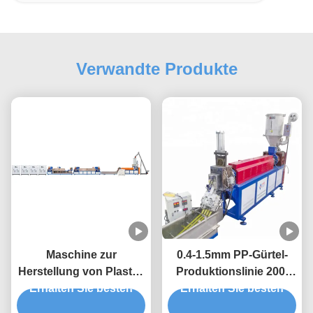
Verwandte Produkte
Maschine zur
0.4-1.5mm PP-Gürtel-
Herstellung von Plastik-
Produktionslinie 200-
PP-Verpackungsriemen
Erhalten Sie besten
Erhalten Sie besten
300 KG/h 5-19mm
vollautomatisch 90-600
Einzelschraube