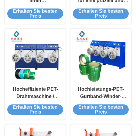
Ihren
für eine präzise und
Verpackungsprozess
anpassungsfähige
Erhalten Sie besten
Erhalten Sie besten
mit einem
Produktion
Preis
Preis
halbautomatischen
PET-Streifenwickler und
einer Breite von 9-32
mm
Hocheffiziente PET-
Hochleistungs-PET-
Drahtmaschine /
Gurtband-Winder-
elektrische
Maschine
Erhalten Sie besten
Erhalten Sie besten
Drahtwiederwickler /
Preis
Preis
Kunststoff-PET-
Seilwickelmaschine