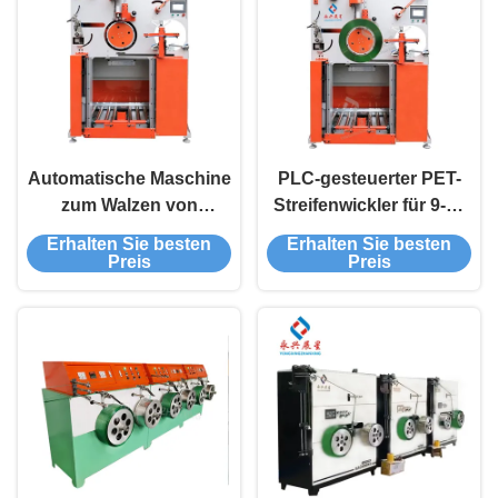
Automatische Maschine
PLC-gesteuerter PET-
zum Walzen von
Streifenwickler für 9-32
Seilsiegeln
mm Breitebereich und
Erhalten Sie besten
Erhalten Sie besten
400 mm Innendiameter
Preis
Preis
Maximieren Sie Ihre
Effizienz