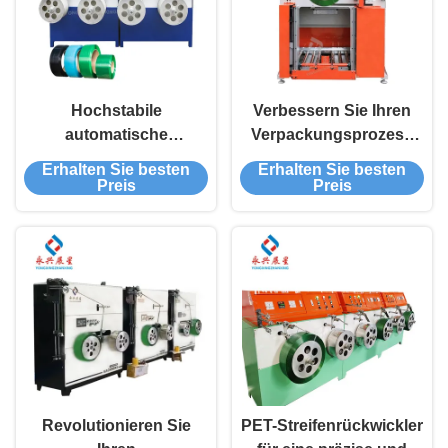
Hochstabile
Verbessern Sie Ihren
automatische
Verpackungsprozess
Doppelstations-PET-
mit einem PET-
Erhalten Sie besten
Erhalten Sie besten
Streifen-
Streifenwickler B2B -
Preis
Preis
Rückwickelmaschine
ein Muss für Effizienz
für Produktionsanlagen
Revolutionieren Sie
PET-Streifenrückwickler