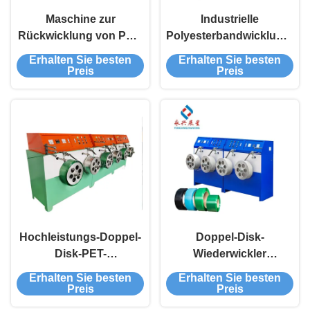
Maschine zur
Industrielle
Rückwicklung von PET-
Polyesterbandwicklungsan
Gürteln mit 400 mm
für 9-32 mm Breite und
Erhalten Sie besten
Erhalten Sie besten
Innendurchmesser für
10-70 kg
Preis
Preis
Spezifikationen von 9-
Spulenkapazität
32 mm und langlebige
Produktion
Hochleistungs-Doppel-
Doppel-Disk-
Disk-PET-
Wiederwickler
Verpackungsband
Kunststoff-PET-
Erhalten Sie besten
Erhalten Sie besten
Wickelmaschine
Streifenband
Preis
Preis
Automatischer Wickler
Wickelmaschine