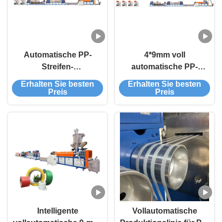
Automatische PP-
4*9mm voll
Streifen-
automatische PP-
Produktionslinie für
Gürtel-Produktionslinie
Erhalten Sie besten
Erhalten Sie besten
einen optimierten
200~250Kg/h
Preis
Preis
Verpackungsprozess
Intelligente
Vollautomatische