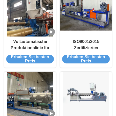
Vollautomatische
ISO9001/2015
Produktionslinie für
Zertifiziertes
Polypropylenband mit
vollautomatisches
Erhalten Sie besten
Erhalten Sie besten
hochmoderner
einschraubendes PP-
Preis
Preis
Extruder, anpassbare
Gürtel-
Breite 9~32 mm und
Produktionssystem für
hohe Kapazität 100~800
die Fertigung
KG/h