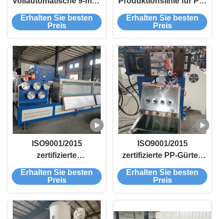
vollautomatische 9-mm-
Produktionslinie für PP-
PP-Umreifungsrollen-
Streifen mit einer
Erhalten Sie besten
Erhalten Sie besten
Produktionsmaschine
Schraube mit
Preis
Preis
für hocheffiziente
individualisierbaren
Produktion
Spezifikationen für
Produktionsanlagen
ISO9001/2015
ISO9001/2015
zertifizierte
zertifizierte PP-Gürtel-
vollautomatische PP-
Produktionslinie mit
Erhalten Sie besten
Erhalten Sie besten
Gürtel-Produktionslinie
individualisierbarer
Preis
Preis
mit individualisierbarer
Kapazität und
Kapazität für das
optionalen
Kunststoffrecycling
Prägungmustern