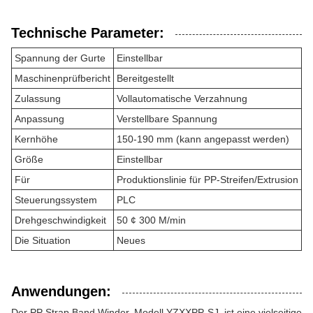
Technische Parameter:
Spannung der Gurte
Einstellbar
Maschinenprüfbericht
Bereitgestellt
Zulassung
Vollautomatische Verzahnung
Anpassung
Verstellbare Spannung
Kernhöhe
150-190 mm (kann angepasst werden)
Größe
Einstellbar
Für
Produktionslinie für PP-Streifen/Extrusion
Steuerungssystem
PLC
Drehgeschwindigkeit
50 ¢ 300 M/min
Die Situation
Neues
Anwendungen:
Der PP Strap Band Winder, Modell YZXXPP-SJ, ist eine vielseitige