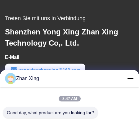
Treten Sie mit uns in Verbindung
Shenzhen Yong Xing Zhan Xing
Technology Co,. Ltd.
E-Mail
yongxingzhanxing@163.com
Zhan Xing
Arbeitszeit
8:00-20:00
8:47 AM
Unsere Adresse
Good day, what product are you looking for?
Adresse
Nr. 43-101, Meiyingsen, Xinpotou, Gemeinschaft Xinqiang, Xinhu
Street, Bezirk Guangming, Shenzhen