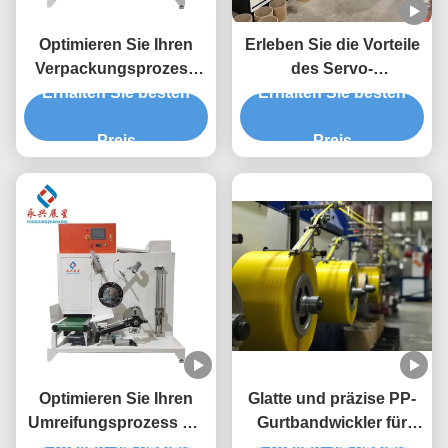
Optimieren Sie Ihren
Erleben Sie die Vorteile
Verpackungsprozess
des Servo-
Erhalten Sie besten
mit dem PP-
Halbautomaten in Ihrer
Erhalten Sie besten
Bandwickler mit
Produktionsstätte
einstellbarer
Preis
Preis
Bandspannung
Optimieren Sie Ihren
Glatte und präzise PP-
Umreifungsprozess mit
Gurtbandwickler für
Erhalten Sie besten
leichtem PP-
Erhalten Sie besten
leichte