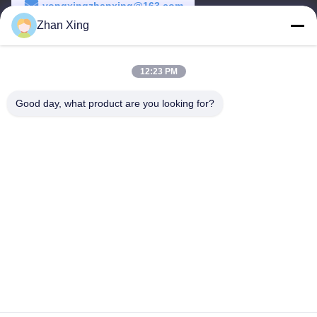
yongxingzhanxing@163.com
Zhan Xing
Arbeitszeit
8:00-20:00
12:23 PM
Unsere Adresse
Good day, what product are you looking for?
Adresse
Nr. 43-101, Meiyingsen, Xinpotou, Gemeinschaft Xinqiang, Xinhu
Street, Bezirk Guangming, Shenzhen
Telefon
86-0755-29932659
Gute Qualität Chinas PP-Gürtelherstellung Lieferant. Copyright-©
-2026 Shenzhen Yong Xing Zhan Xing Technology Co,. Ltd. . Alle