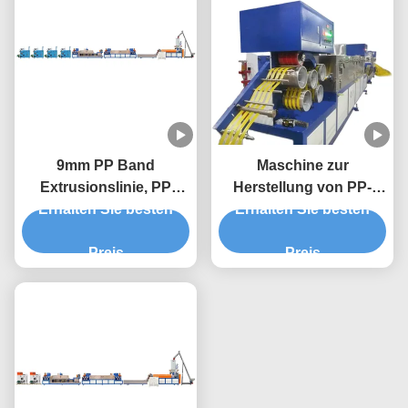
9mm PP Band
Maschine zur
Extrusionslinie, PP
Herstellung von PP-
Erhalten Sie besten
Verpackungsband
Verpackungsgürteln
Erhalten Sie besten
Extrusionsmaschine
Preis
Preis