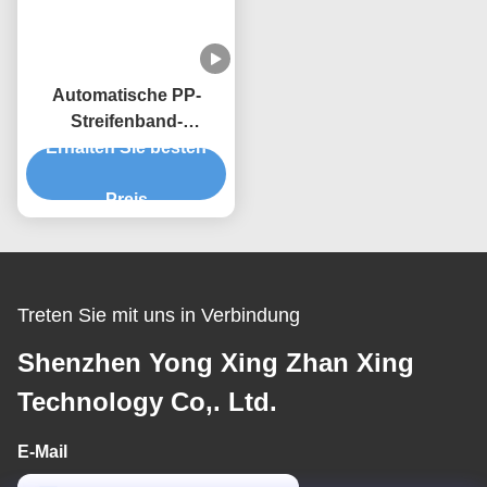
Automatische PP-
Streifenband-
Extrusionslinie 9mm-
Erhalten Sie besten
Strappermaschine für
Kunststoffbänder
Preis
Treten Sie mit uns in Verbindung
Shenzhen Yong Xing Zhan Xing
Technology Co,. Ltd.
E-Mail