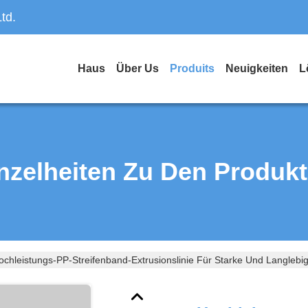
td.
Haus
Über Us
Produits
Neuigkeiten
L
nzelheiten Zu Den Produk
ochleistungs-PP-Streifenband-Extrusionslinie Für Starke Und Langlebi