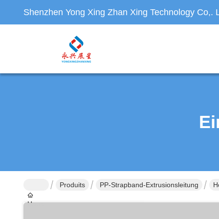
Shenzhen Yong Xing Zhan Xing Technology Co,. L
Ei
Produits
PP-Strapband-Extrusionsleitung
H
Haus