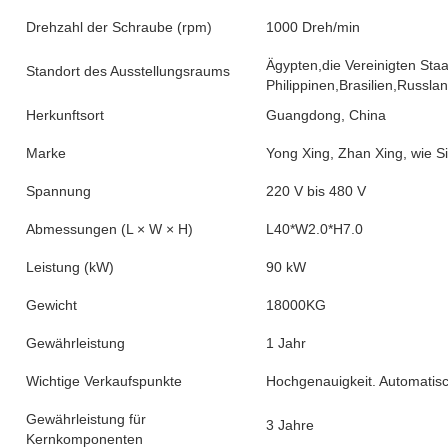
Drehzahl der Schraube (rpm)
1000 Dreh/min
Ägypten,die Vereinigten Sta
Standort des Ausstellungsraums
Philippinen,Brasilien,Russl
Herkunftsort
Guangdong, China
Marke
Yong Xing, Zhan Xing, wie S
Spannung
220 V bis 480 V
Abmessungen (L × W × H)
L40*W2.0*H7.0
Leistung (kW)
90 kW
Gewicht
18000KG
Gewährleistung
1 Jahr
Wichtige Verkaufspunkte
Hochgenauigkeit. Automatisc
Gewährleistung für
3 Jahre
Kernkomponenten