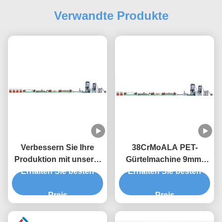
Verwandte Produkte
Verbessern Sie Ihre
38CrMoALA PET-
Produktion mit unserer
Gürtelmachine 9mm-
hochleistungsfähigen
Erhalten Sie besten
Gürtelbandmachine
Erhalten Sie besten
PET-Streifenmaschine
Preis
Preis