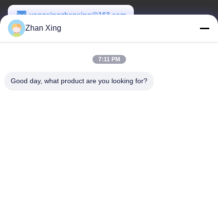
yongxingzhanxing@163.com
Zhan Xing
Arbeitszeit
8:00-20:00
7:11 PM
Unsere Adresse
Good day, what product are you looking for?
Adresse
Nr. 43-101, Meiyingsen, Xinpotou, Gemeinschaft Xinqiang, Xinhu
Street, Bezirk Guangming, Shenzhen
Telefon
86-0755-29932659
Gute Qualität Chinas PP-Gürtelherstellung Lieferant. Copyright-©