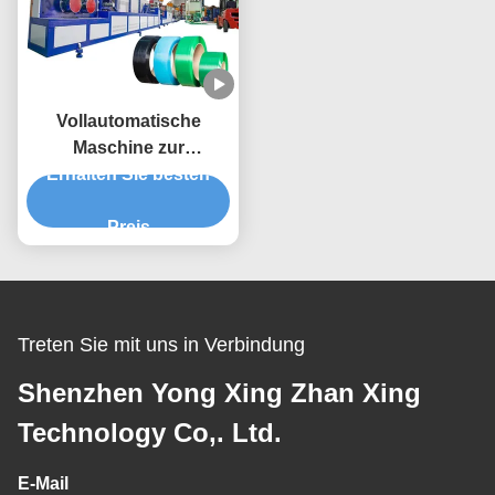
Vollautomatische
Maschine zur
Herstellung von PET-
Erhalten Sie besten
Streifen aus Kunststoff
Preis
Treten Sie mit uns in Verbindung
Shenzhen Yong Xing Zhan Xing
Technology Co,. Ltd.
E-Mail