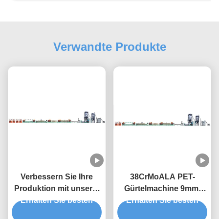
Verwandte Produkte
Verbessern Sie Ihre
38CrMoALA PET-
Produktion mit unserer
Gürtelmachine 9mm-
hochleistungsfähigen
Erhalten Sie besten
Gürtelbandmachine
Erhalten Sie besten
PET-Streifenmaschine