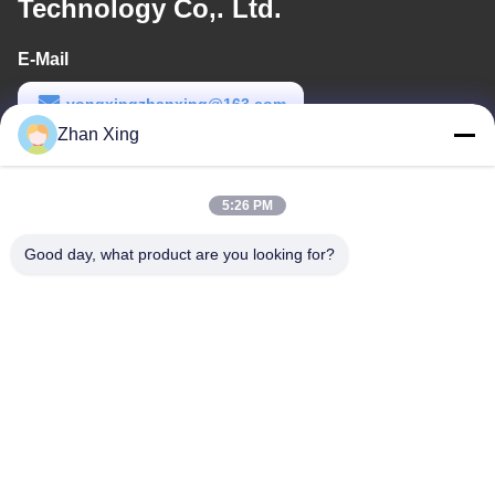
Technology Co,. Ltd.
E-Mail
yongxingzhanxing@163.com
Zhan Xing
Arbeitszeit
8:00-20:00
5:26 PM
Unsere Adresse
Good day, what product are you looking for?
Adresse
Nr. 43-101, Meiyingsen, Xinpotou, Gemeinschaft Xinqiang, Xinhu
Street, Bezirk Guangming, Shenzhen
Telefon
86-0755-29932659