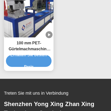
100 mm PET-
Gürtelmachmaschine
mit einer Schraube 38
Erhalten Sie besten
CrMoALA
Preis
Treten Sie mit uns in Verbindung
Shenzhen Yong Xing Zhan Xing