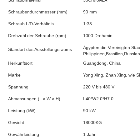
Schraubmaterial
38CrMoALA
Schraubendurchmesser (mm)
90 mm
Schraub L/D-Verhältnis
1:33
Drehzahl der Schraube (rpm)
1000 Dreh/min
Ägypten,die Vereinigten Sta
Standort des Ausstellungsraums
Philippinen,Brasilien,Russl
Herkunftsort
Guangdong, China
Marke
Yong Xing, Zhan Xing, wie S
Spannung
220 V bis 480 V
Abmessungen (L × W × H)
L40*W2.0*H7.0
Leistung (kW)
90 kW
Gewicht
18000KG
Gewährleistung
1 Jahr