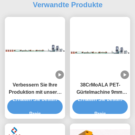
Verwandte Produkte
Verbessern Sie Ihre
38CrMoALA PET-
Produktion mit unserer
Gürtelmachine 9mm-
hochleistungsfähigen
Erhalten Sie besten
Gürtelbandmachine
Erhalten Sie besten
PET-Streifenmaschine
Preis
Preis