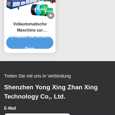
Vollautomatische
Maschine zur
Herstellung von PET-
Erhalten Sie besten
Streifen aus Kunststoff
Preis
Treten Sie mit uns in Verbindung
Shenzhen Yong Xing Zhan Xing
Technology Co,. Ltd.
E-Mail