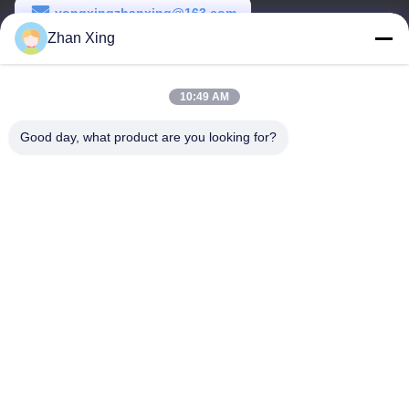
yongxingzhanxing@163.com
Zhan Xing
Arbeitszeit
8:00-20:00
10:49 AM
Unsere Adresse
Good day, what product are you looking for?
Adresse
Nr. 43-101, Meiyingsen, Xinpotou, Gemeinschaft Xinqiang, Xinhu
Street, Bezirk Guangming, Shenzhen
Telefon
86-0755-29932659
Gute Qualität Chinas PP-Gürtelherstellung Lieferant. Copyright-©
-2026 Shenzhen Yong Xing Zhan Xing Technology Co,. Ltd. . Alle