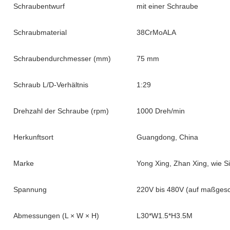
Schraubentwurf
mit einer Schraube
Schraubmaterial
38CrMoALA
Schraubendurchmesser (mm)
75 mm
Schraub L/D-Verhältnis
1:29
Drehzahl der Schraube (rpm)
1000 Dreh/min
Herkunftsort
Guangdong, China
Marke
Yong Xing, Zhan Xing, wie S
Spannung
220V bis 480V (auf maßgesc
Abmessungen (L × W × H)
L30*W1.5*H3.5M