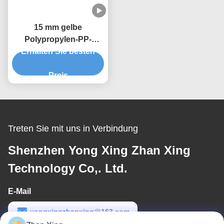
15 mm gelbe
Polypropylen-PP-
Gürtel-Gürtelmaschine
Erhalten Sie besten
Einschraubmaschine
Preis
Treten Sie mit uns in Verbindung
Shenzhen Yong Xing Zhan Xing
Technology Co,. Ltd.
E-Mail
yongxingzhanxing@163.com