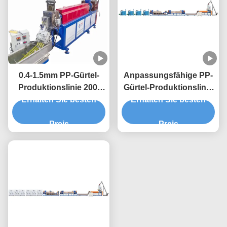
0.4-1.5mm PP-Gürtel-
Anpassungsfähige PP-
Produktionslinie 200-
Gürtel-Produktionslinie
Erhalten Sie besten
300 KG/h 5-19mm
Erhalten Sie besten
für verschiedene
Einzelschraube
Kundenanforderungen
Preis
Preis