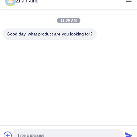
Zhan Xing
Arbeitszeit
8:00-20:00
11:06 AM
Unsere Adresse
Good day, what product are you looking for?
Adresse
Nr. 43-101, Meiyingsen, Xinpotou, Gemeinschaft Xinqiang, Xinhu
Street, Bezirk Guangming, Shenzhen
Telefon
86-0755-29932659
Gute Qualität Chinas PP-Gürtelherstellung Lieferant. Copyright-©
-2026 Shenzhen Yong Xing Zhan Xing Technology Co,. Ltd. . Alle
Rechte vorbehalten.
Privacy policy
|
Sitemap