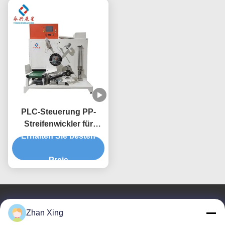
PLC-Steuerung PP-
Streifenwickler für
Betrieb und Wartung
Erhalten Sie besten
von dauerhaften
Produktionsanlagen
Preis
Treten Sie mit uns in Verbindung
Zhan Xing