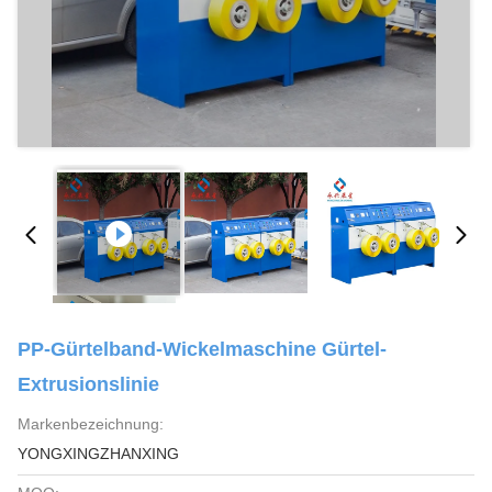
PP-Gürtelband-Wickelmaschine Gürtel-
Extrusionslinie
Markenbezeichnung:
YONGXINGZHANXING