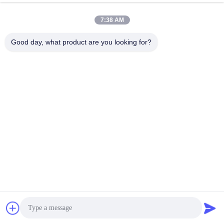
Shenzhen Yong Xing Zhan Xing
7:38 AM
Technology Co,. Ltd.
Good day, what product are you looking for?
E-Mail
yongxingzhanxing@163.com
Arbeitszeit
8:00-20:00
Unsere Adresse
Adresse
Nr. 43-101, Meiyingsen, Xinpotou, Gemeinschaft Xinqiang, Xinhu
Street, Bezirk Guangming, Shenzhen
Telefon
86-0755-29932659