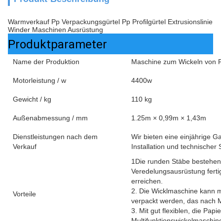
Warmverkauf Pp Verpackungsgürtel Pp Profilgürtel Extrusionslinie
Winder Maschinen Ausrüstung
Produktparameter
Name der Produktion
Maschine zum Wickeln von 
Motorleistung / w
4400w
Gewicht / kg
110 kg
Außenabmessung / mm
1.25m × 0,99m × 1,43m
Dienstleistungen nach dem
Wir bieten eine einjährige G
Verkauf
Installation und technischer 
1Die runden Stäbe bestehen a
Veredelungsausrüstung fertigg
erreichen.
2. Die Wicklmaschine kann 
Vorteile
verpackt werden, das nach 
3. Mit gut flexiblen, die Pa
Multifunktionswickelmaschi