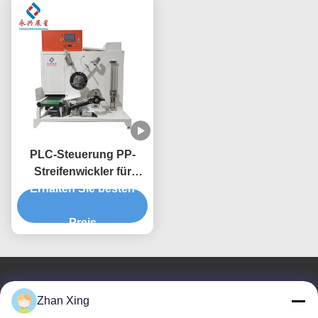
PLC-Steuerung PP-
Streifenwickler für
Betrieb und Wartung
Erhalten Sie besten
von dauerhaften
Produktionsanlagen
Preis
Treten Sie mit uns in Verbindung
Zhan Xing