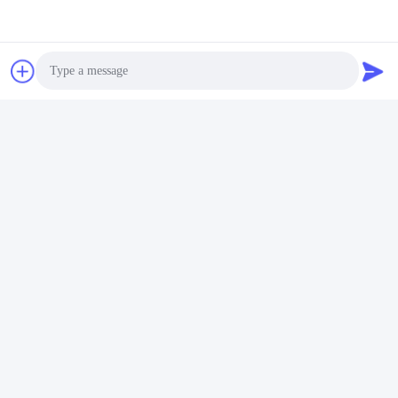
Technology Co,. Ltd.
E-Mail
yongxingzhanxing@163.com
Arbeitszeit
8:00-20:00
Photo
Unsere Adresse
Video Call
Adresse
Audio Call
Nr. 43-101, Meiyingsen, Xinpotou, Gemeinschaft Xinqiang, Xinhu
Street, Bezirk Guangming, Shenzhen
Telefon
86-0755-29932659