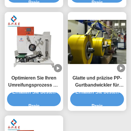
einstellbarer
Preis
Preis
Bandspannung
Optimieren Sie Ihren
Glatte und präzise PP-
Umreifungsprozess mit
Gurtbandwickler für
Erhalten Sie besten
leichtem PP-
Erhalten Sie besten
leichte
Bandwickelkern, Höhe
Produktionslinien
150-190 mm
Preis
Preis