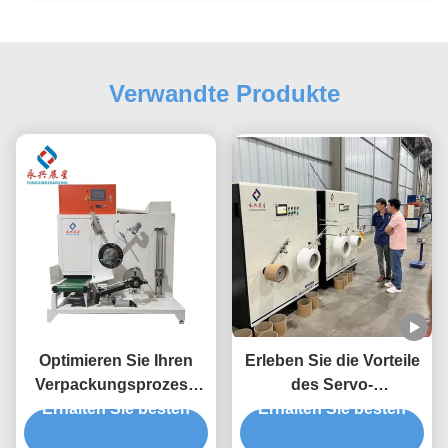
Verwandte Produkte
Optimieren Sie Ihren
Erleben Sie die Vorteile
Verpackungsprozess
des Servo-
Erhalten Sie besten
mit dem PP-
Halbautomaten in Ihrer
Erhalten Sie besten
Bandwickler mit
Produktionsstätte