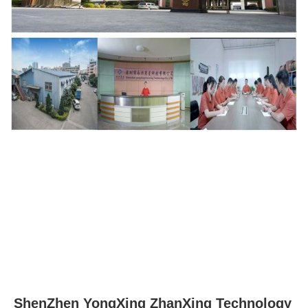
ShenZhen YongXing ZhanXing Technology 