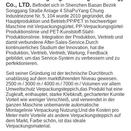
Co., LTD.
Befindet sich in Shenzhen Baoan Bezirk 
Songgang Straße Anlage 4 ShaPuYang Chung 
Industriezone Nr. 5, 104 wurde 2010 gegründet, die 
Hauptproduktion und Betrieb:PP/PET in hochwertiger 
Maschine mit Verpackungsgürtel, PP-Verpackungsgürtel-
Produktionslinie und PET-Kunststoff-Stahl-
Produktionslinie. Integration der Produktion, Vertrieb und 
damit verbundene After-Sales-Service.Durch 
kontinuierliches Studium der Innovation, hat die 
Produktion, Vertrieb, Vertrieb, Wartung, Feedback 
gebildet, um das Service-System zu verbessern und zu 
perfektionieren.
Seit seiner Gründung ist der technische Durchbruch 
unablässig auf dem marktführenden Niveau gewesen. 
2500 m / 3000 m / 4000 m / 7000 m / Volumen vor allem 
Umweltschutz Verpackungsteppich,das Produkt hat eine 
Zugkraft, enthauptet, starke Klebkraft, gecharterter Kumite 
Vorteil wie weniger Verschleiß, und verwendet in der 
ganzen Maschine unbemannte automatische 
Montagelinie Verpackung Nutzung;Und die Kosten pro 
Meter mehr Vorteile als andere Verpackungsteppich auf 
dem Markt, Farbe schön, ist das ideale 
Verpackungsmaterial.