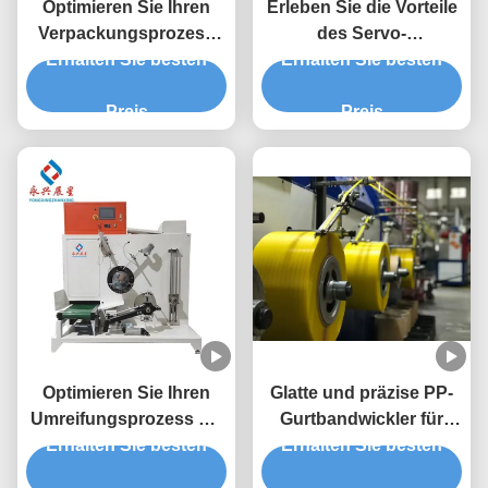
Optimieren Sie Ihren
Erleben Sie die Vorteile
Verpackungsprozess
des Servo-
Erhalten Sie besten
mit dem PP-
Halbautomaten in Ihrer
Erhalten Sie besten
Bandwickler mit
Produktionsstätte
einstellbarer
Preis
Preis
Bandspannung
Optimieren Sie Ihren
Glatte und präzise PP-
Umreifungsprozess mit
Gurtbandwickler für
Erhalten Sie besten
leichtem PP-
Erhalten Sie besten
leichte
Bandwickelkern, Höhe
Produktionslinien