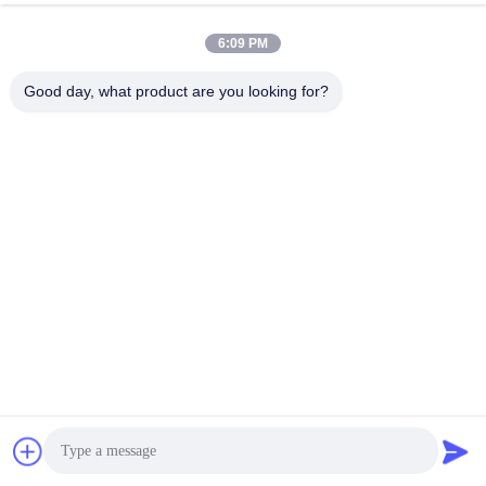
Treten Sie mit uns in Verbindung
6:09 PM
Shenzhen Yong Xing Zhan Xing
Good day, what product are you looking for?
Technology Co,. Ltd.
E-Mail
yongxingzhanxing@163.com
Arbeitszeit
8:00-20:00
Unsere Adresse
Adresse
Nr. 43-101, Meiyingsen, Xinpotou, Gemeinschaft Xinqiang, Xinhu
Street, Bezirk Guangming, Shenzhen
Telefon