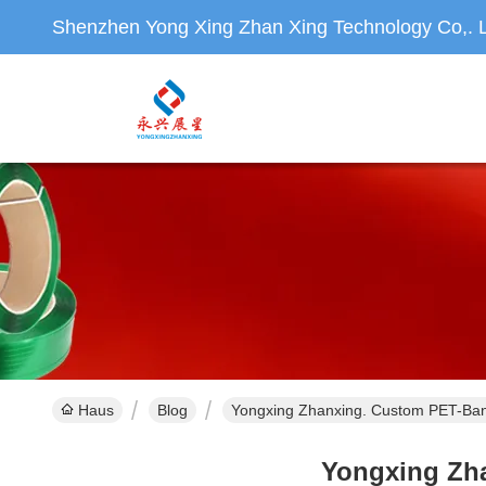
Shenzhen Yong Xing Zhan Xing Technology Co,. L
Haus
Blog
Yongxing Zhanxing. Custom PET-Ban
Yongxing Zha