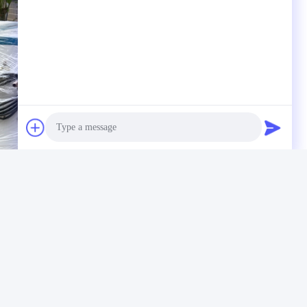
Photo
Video Call
Audio Call