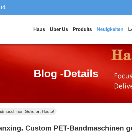
td.
Haus
Über Us
Produits
Neuigkeiten
L
Blog -Details
dmaschinen Geliefert Heute!
nxing. Custom PET-Bandmaschinen gel